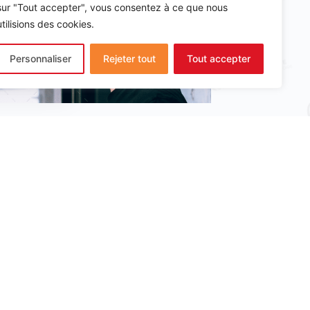
sur "Tout accepter", vous consentez à ce que nous
utilisions des cookies.
Personnaliser
Rejeter tout
Tout accepter
Secteurs d'activités
archés en
Les principaux secteurs
d’activités en Côte
d’Ivoire
t à venir
Ressources et guides
les
sectoriels
ssées par
Possibilites
d’investissement et de
partenariat
enariat