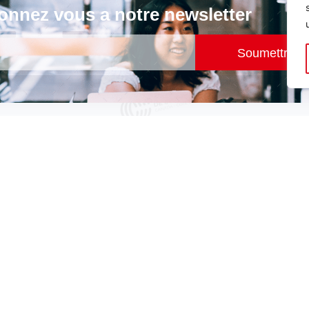
nnez vous a notre newsletter
Soumettre
Services et avantages
Projets
nt
Nos services
Opportunité de m
Côte d’Ivoire
résidentes
Avantages d’adhérer à la
 Général
chambre
Projets en cours e
la
Programme de soutien
Ressources pour 
aux entreprises
entreprises intére
les projets
’équipe
Réseautage et
opportunité d’affaires
Appels d’offres et
demandes de part