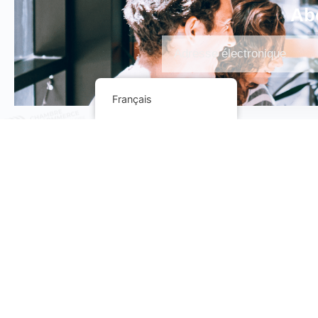
Abo
Alternative:
Français
A propos
Edito du Préside
Mot des Vices P
et du Secrétaire
La CCCACI est un trait d’union pour une
coopération dynamique entre les
Présentation de 
CCCACI
entreprises
Presentaion de l
dirigeante